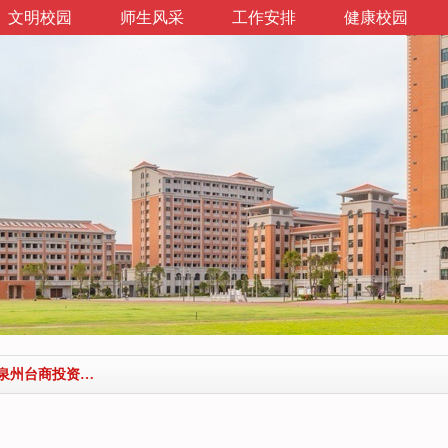
文明校园
师生风采
工作安排
健康校园
【端午节•特辑】浓浓端午情 学园一家亲 ——泉州台商投资区湖东学园成功举办首届教职员工端午节工会活动