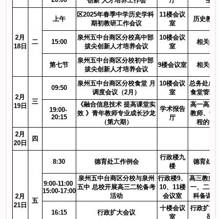
创新 人才培养工作会
厅
生
区2025年春季中学历史学科 
11楼会议
上午
历史教研
期初教研工作会议
室
2月
泉州五中台商区分校高中部 
10楼会议
二
15:00
相关教
18日
拔尖创新人才培养会议
室
泉州五中台商区分校初中部 
第七节
9楼会议室
相关教
拔尖创新人才培养会议
泉州五中台商区分校食堂 月
10楼会议
总务处成员
09:50
调度会议（2月）
室
食堂管理
2月
三
《融合信息技术 提高课堂实
高一高二
19日
学术报告
19:00- 
效 》青年教师专业成长沙龙
教师、青
20:15
厅
（第六期）
程的徒
2月
四
20日
行政楼九
8:30
德育处工作例会
德育处人
楼
泉州五中台商区分校与泉州
行政楼9、
高三教师、
9:00-11:00 
五中 总校开展高三二轮备考
10、11楼
一、二相
15:00-17:00
活动
会议室
科备课组
2月
五
21日
十楼会议
行政扩大
16:15
行政扩大会议
室
员