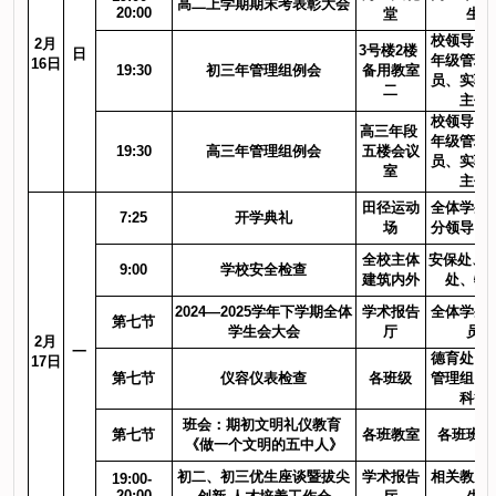
高二上学期期末考表彰大会
20:00
堂
生
校领导、
2月
3号楼2楼 
日
年级管理
16日
19:30
初三年管理组例会
备用教室
员、实验
二
主任
校领导、
高三年段 
年级管理
19:30
高三年管理组例会
五楼会议
员、实验
室
主任
田径运动
全体学生
7:25
开学典礼
场
分领导、
全校主体
安保处、 
9:00
学校安全检查
建筑内外
处、物
2024—2025学年下学期全体
学术报告
全体学生
第七节
学生会大会
厅
员
2月
一
德育处、
17日
第七节
仪容仪表检查
各班级
管理组、
科等
班会：期初文明礼仪教育 
第七节
各班教室
各班班主
《做一个文明的五中人》
初二、初三优生座谈暨拔尖
学术报告
相关教师
19:00- 
20:00