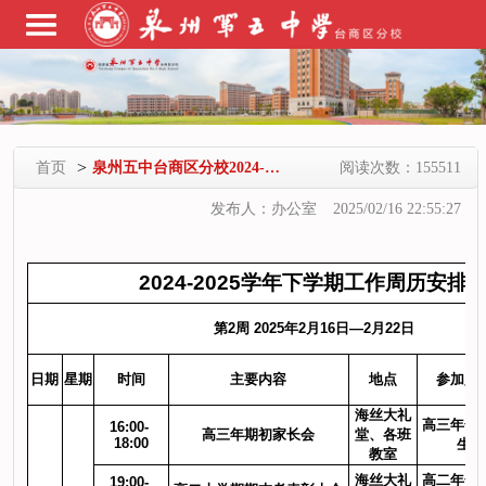
>
首页
泉州五中台商区分校2024-2025学年第二学期第二周工作安排
阅读次数：155511
发布人：办公室
2025/02/16 22:55:27
2024-2025学年下学期工作周历安排
第2周 2025年2月16日—2月22日
日期
星期
时间
主要内容
地点
参加人
海丝大礼
高三年全
16:00- 
高三年期初家长会
堂、各班
18:00
生
教室
海丝大礼
高二年全
19:00- 