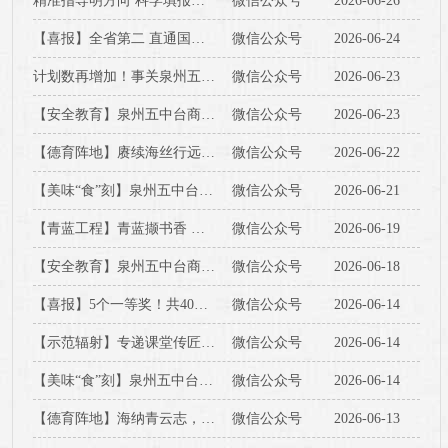
精准指导明方向 科学填报启未来——我校举办2026届高三高考志愿填报专题指导会
微信公众号
2026-06-26
【喜报】全省第二 直通国赛——我校学子征战第十届全国青少年无人机大赛福建省赛满载荣光！
微信公众号
2026-06-24
计划数再增加！事关泉州五中台商区分校2026级高一招生
微信公众号
2026-06-23
【安全教育】泉州五中台商区分校2026届中考、会考考后安全教育致初二、初三家长告知书
微信公众号
2026-06-23
【德育阵地】赓续海丝行远志 乘风破浪踏新途——泉州五中台商区分校2027届新高三启航仪式圆满举行
微信公众号
2026-06-22
【美味“食”刻】泉州五中台商区分校第十八周食谱
微信公众号
2026-06-21
【青蓝工程】青蓝撷书香 阅读共成长——泉州五中台商区分校2026年青年教师专业成长沙龙第17期
微信公众号
2026-06-19
【安全教育】泉州五中台商区分校2026年端午节安全教育告家长书
微信公众号
2026-06-18
【喜报】5个一等奖！共40人晋级省级决赛！泉州五中台商区分校高中学子作文赛事再创佳绩
微信公众号
2026-06-14
【示范辐射】专递课堂传匠心 结对帮扶共成长——泉州五中台商区分校开展常态化名优校辐射引领活动
微信公众号
2026-06-14
【美味“食”刻】泉州五中台商区分校第十七周食谱
微信公众号
2026-06-14
【德育阵地】海纳青云志，江骋万里骧——泉州五中台商区分校2026届高三毕业典礼圆满举行
微信公众号
2026-06-13