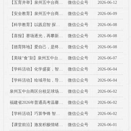
【五育并举】泉州五中台商区分校举办2025-2026学年下学期校本课程成果展示活动
微信公众号
2026-06-12
【安全教育】泉州五中台商区分校2026年高考放假期间致全体学生家长安全告知书
微信公众号
2026-06-09
【科学教育】以践启智 探秘生命——泉州五中台商区分校生物学科实践活动精彩纷呈
微信公众号
2026-06-08
【喜报】赛场逐光，再攀新高！我校学子斩获2026年福建省中学生生物学联赛省级奖项
微信公众号
2026-06-08
【德育阵地】爱自己，是终身浪漫的开始——泉州五中台商区分校心理健康月活动纪实
微信公众号
2026-06-08
【美味“食”刻】泉州五中台商区分校第十六周食谱
微信公众号
2026-06-07
【学科活动】化学盛宴，智汇校园——泉州五中台商区分校化学系列科技教育活动圆满落幕
微信公众号
2026-06-04
【学科活动】绘域寻知，导图观世——泉州五中台商区分校顺利开展地理思维导图活动
微信公众号
2026-06-04
泉州五中台商区分校足球场地及园林绿化养护中标结果公告
微信公众号
2026-06-02
福建省2026年普通高考温馨提醒
微信公众号
2026-06-02
【学科活动】巧算争锋 智闯华容——泉州五中台商区分校初中数学组2026年春季学科活动圆满落幕
微信公众号
2026-06-02
【课堂前沿】激发积极情绪，赋能快乐成长——泉州五中台商区分校顺利承办区2026年春季中学心理健康教育主题研讨活动
微信公众号
2026-06-01