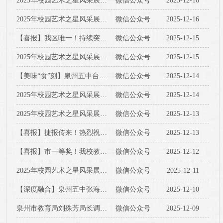
2025年校园艺术之星风采展（六）
微信公众号
2025-12-16
2025年校园艺术之星风采展（五）
微信公众号
2025-12-16
【喜报】我区唯一！持续突破！泉州五中台商区分校高中学子勇夺全国青少年信息学奥林匹克联赛（NOIP）省二等奖！
微信公众号
2025-12-15
2025年校园艺术之星风采展（四）
微信公众号
2025-12-15
【美味“食”刻】泉州五中台商区分校第十六周食谱
微信公众号
2025-12-14
2025年校园艺术之星风采展（三）
微信公众号
2025-12-14
2025年校园艺术之星风采展（二）
微信公众号
2025-12-13
【喜报】捷报传来！热烈祝贺我校张钰、缪锦、林琼云老师获省级优秀作业设计
微信公众号
2025-12-13
【喜报】市一等奖！我校教师在人工智能应用与基础教育精品课评选中捷报频传
微信公众号
2025-12-12
2025年校园艺术之星风采展（一）
微信公众号
2025-12-11
【深度融合】泉州五中张海峰校长携年级管理团队莅临我校调研指导，共绘我校发展新蓝图
微信公众号
2025-12-10
泉州市教育局刘殊芳局长调研泉州五中台商区分校
微信公众号
2025-12-09