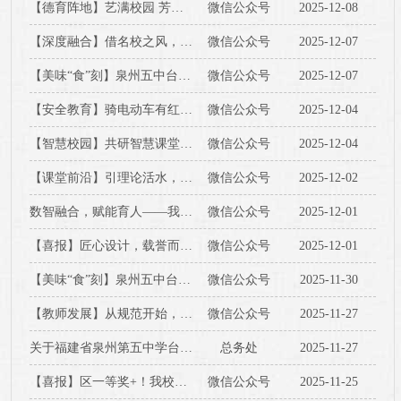
【德育阵地】艺满校园 芳华竞绽——泉州五中台商区分校第八届校园艺术节圆满落幕
微信公众号
2025-12-08
【深度融合】借名校之风，扬梦想之帆 ——我校高一高二优秀学子赴泉州五中城东校区参加高校系列讲座
微信公众号
2025-12-07
【美味“食”刻】泉州五中台商区分校第十五周食谱
微信公众号
2025-12-07
【安全教育】骑电动车有红线！2025新规+校园管理细则，请家长务必共读→→→
微信公众号
2025-12-04
【智慧校园】共研智慧课堂，共绘育人蓝图——泉州五中台商区分校人工智能赋能教育种子队成员赴泉州五中参观学习AI赋能课堂教育
微信公众号
2025-12-04
【课堂前沿】引理论活水，润教学繁花——泉州五中台商区分校教研组核刊研讨会纪实（六）
微信公众号
2025-12-02
数智融合，赋能育人——我校林德民校长在全国师生数字素养提升实践活动上作专题分享
微信公众号
2025-12-01
【喜报】匠心设计，载誉而归——我校19件作品市赛获奖，6件作品拟推荐送省参评！
微信公众号
2025-12-01
【美味“食”刻】泉州五中台商区分校第十四周食谱
微信公众号
2025-11-30
【教师发展】从规范开始，遇见更好的自己 ——泉州五中台商区分校“青蓝工程”青年教师专业成长沙龙（第十二期）活动
微信公众号
2025-11-27
关于福建省泉州第五中学台商区分校海江书院设施设备采购项目的询价结果公告
总务处
2025-11-27
【喜报】区一等奖+！我校师生在2026中国诗词大会泉州台商投资区选拔赛中载誉而归！
微信公众号
2025-11-25